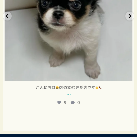
こんにちは
K9ZOOわさだ店です
...
9
0