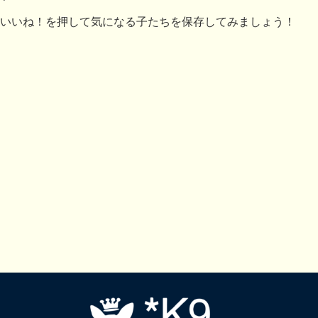
いいね！を押して気になる子たちを保存してみましょう！