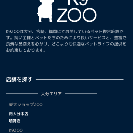
K9ZOOは大分、宮崎、福岡にて展開しているペット複合施設で
す。飼い主様とペットたちのためにより良いサービスと、豊富で
良質な品揃えを心がけ、どこよりも快適なペットライフの提供を
お約束しております。
店舗を探す
大分エリア
愛犬ショップZOO
南大分本店
明野店
K9ZOO