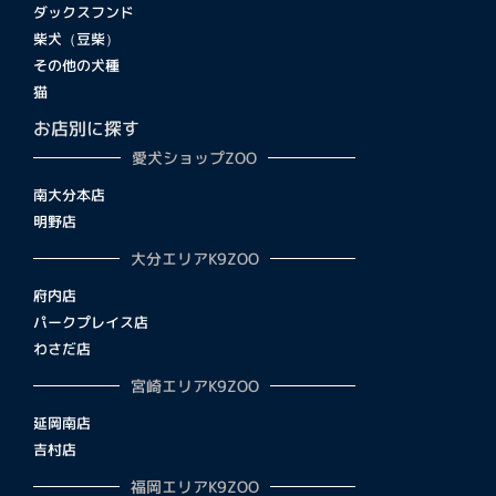
ダックスフンド
柴犬（豆柴）
その他の犬種
猫
お店別に探す
愛犬ショップZOO
南大分本店
明野店
大分エリアK9ZOO
府内店
パークプレイス店
わさだ店
宮崎エリアK9ZOO
延岡南店
吉村店
福岡エリアK9ZOO