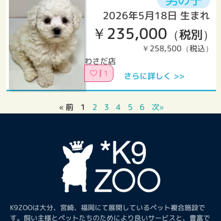
2026年5月18日 生まれ
￥235,000
（税別）
￥258,500（税込）
わさだ店
1
さらに詳しく >>
« 前
1
2
3
4
5
6
次»
K9ZOOは大分、宮崎、福岡にて展開しているペット複合施設で
す。飼い主様とペットたちのためにより良いサービスと、豊富で