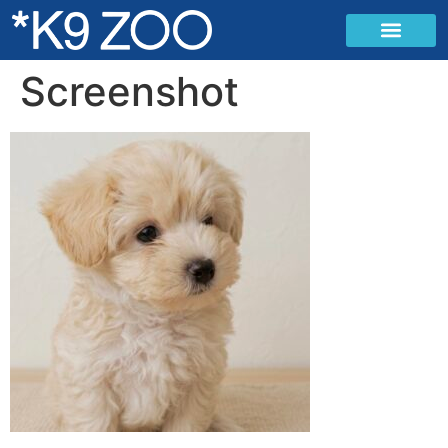
Screenshot