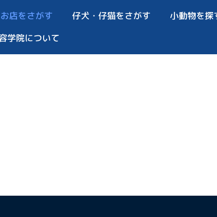
お店をさがす
仔犬・仔猫をさがす
小動物を探
容学院について