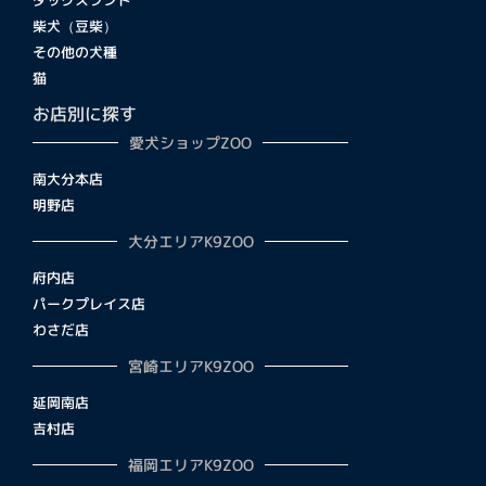
柴犬（豆柴）
その他の犬種
猫
お店別に探す
愛犬ショップZOO
南大分本店
明野店
大分エリアK9ZOO
府内店
パークプレイス店
わさだ店
宮崎エリアK9ZOO
延岡南店
吉村店
福岡エリアK9ZOO