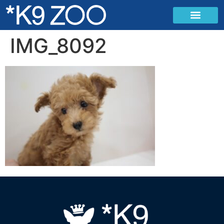
IMG_8092