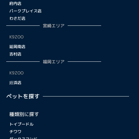
府内店
パークプレイス店
わさだ店
宮崎エリア
K9ZOO
延岡南店
吉村店
福岡エリア
K9ZOO
姪浜店
ペットを探す
種類別に探す
トイプードル
チワワ
ダックスフンド