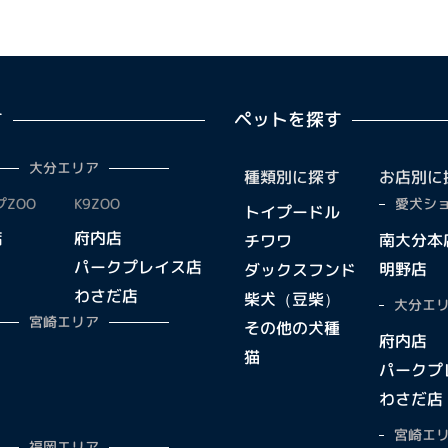
す
ペットを探す
大分エリア
種類別に探す
お店別に
ZOO
K9ZOO
愛犬ショ
トイプードル
店
府内店
南大分本
チワワ
パークプレイス店
明野店
ダックスフンド
わさだ店
柴犬（豆柴）
大分エリ
宮崎エリア
その他の犬種
府内店
猫
パークプ
わさだ店
宮崎エリ
福岡エリア