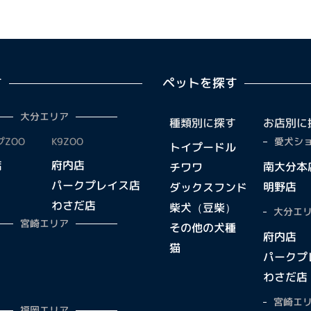
す
ペットを探す
大分エリア
種類別に探す
お店別に
ZOO
K9ZOO
愛犬ショ
トイプードル
店
府内店
南大分本
チワワ
パークプレイス店
明野店
ダックスフンド
わさだ店
柴犬（豆柴）
大分エリ
宮崎エリア
その他の犬種
府内店
猫
パークプ
わさだ店
宮崎エリ
福岡エリア