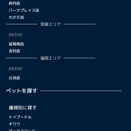
府内店
パークプレイス店
わさだ店
宮崎エリア
K9ZOO
延岡南店
吉村店
福岡エリア
K9ZOO
姪浜店
ペットを探す
種類別に探す
トイプードル
チワワ
ダックスフンド