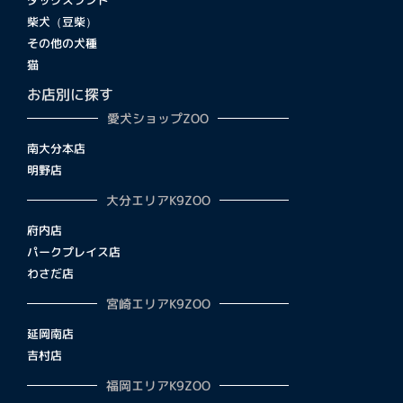
柴犬（豆柴）
その他の犬種
猫
お店別に探す
愛犬ショップZOO
南大分本店
明野店
大分エリアK9ZOO
府内店
パークプレイス店
わさだ店
宮崎エリアK9ZOO
延岡南店
吉村店
福岡エリアK9ZOO