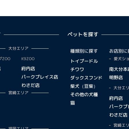
す
ペットを探す
大分エリア
種類別に探す
お店別に
ZOO
K9ZOO
愛犬ショ
トイプードル
店
府内店
南大分本
チワワ
パークプレイス店
明野店
ダックスフンド
わさだ店
柴犬（豆柴）
大分エリ
宮崎エリア
その他の犬種
府内店
猫
パークプ
わさだ店
宮崎エリ
福岡エリア