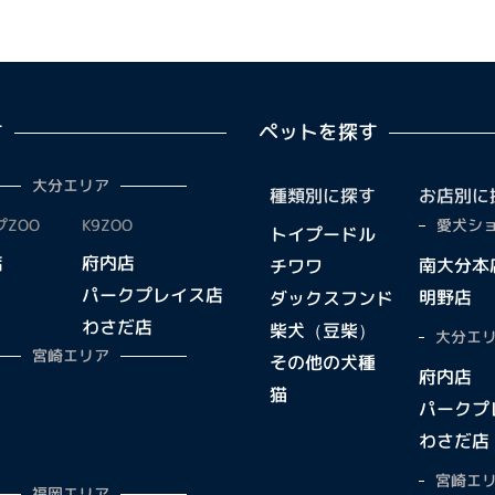
す
ペットを探す
大分エリア
種類別に探す
お店別に
ZOO
K9ZOO
愛犬ショ
トイプードル
店
府内店
南大分本
チワワ
パークプレイス店
明野店
ダックスフンド
わさだ店
柴犬（豆柴）
大分エリ
宮崎エリア
その他の犬種
府内店
猫
パークプ
わさだ店
宮崎エリ
福岡エリア