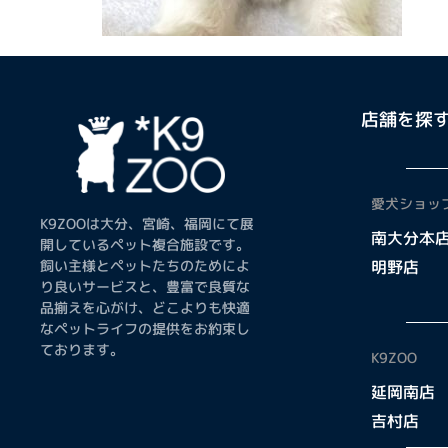
店舗を探
愛犬ショップ
K9ZOOは大分、宮崎、福岡にて展
南大分本
開しているペット複合施設です。
飼い主様とペットたちのためによ
明野店
り良いサービスと、豊富で良質な
品揃えを心がけ、どこよりも快適
なペットライフの提供をお約束し
ております。
K9ZOO
延岡南店
吉村店