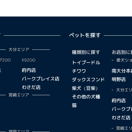
す
ペットを探す
大分エリア
種類別に探す
お店別に
ZOO
K9ZOO
愛犬ショ
トイプードル
店
府内店
南大分本
チワワ
パークプレイス店
明野店
ダックスフンド
わさだ店
柴犬（豆柴）
大分エリ
宮崎エリア
その他の犬種
府内店
猫
パークプ
わさだ店
宮崎エリ
福岡エリア