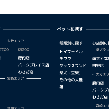
す
ペットを探す
大分エリア
種類別に探す
お店別に
ZOO
K9ZOO
愛犬ショ
トイプードル
店
府内店
南大分本
チワワ
パークプレイス店
明野店
ダックスフンド
わさだ店
柴犬（豆柴）
大分エリ
宮崎エリア
その他の犬種
府内店
猫
パークプ
わさだ店
宮崎エリ
福岡エリア