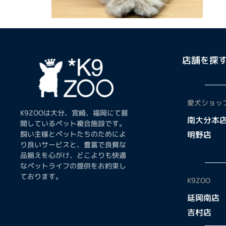
店舗を探
愛犬ショップ
K9ZOOは大分、宮崎、福岡にて展
南大分本
開しているペット複合施設です。
飼い主様とペットたちのためによ
明野店
り良いサービスと、豊富で良質な
品揃えを心がけ、どこよりも快適
なペットライフの提供をお約束し
ております。
K9ZOO
延岡南店
吉村店