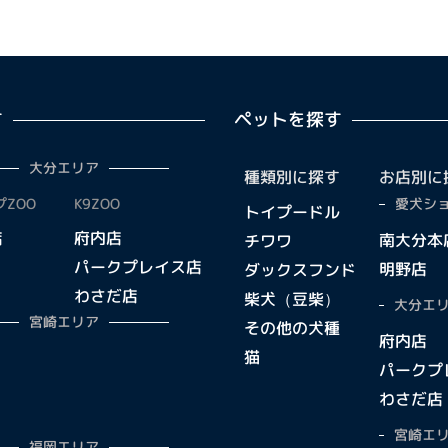
す
ペットを探す
大分エリア
種類別に探す
お店別に
ZOO
K9ZOO
愛犬ショ
トイプードル
店
府内店
南大分本
チワワ
パークプレイス店
明野店
ダックスフンド
わさだ店
柴犬（豆柴）
大分エリ
宮崎エリア
その他の犬種
府内店
猫
パークプ
わさだ店
宮崎エリ
福岡エリア