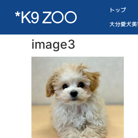
トップ
大分愛犬美
image3