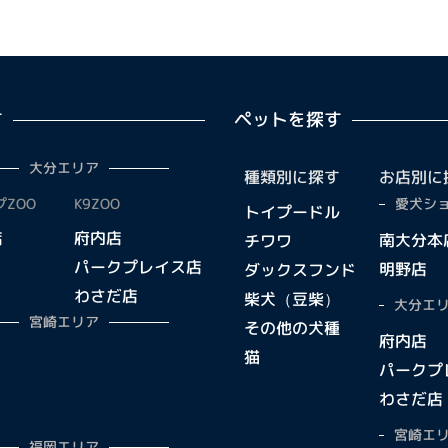
す
ペットを探す
大分エリア
種類別に探す
お店別に
ZOO
K9ZOO
愛犬ショ
トイプードル
店
府内店
南大分本
チワワ
パークプレイス店
明野店
ダックスフンド
わさだ店
柴犬（豆柴）
大分エリ
宮崎エリア
その他の犬種
府内店
猫
パークプ
わさだ店
宮崎エリ
福岡エリア