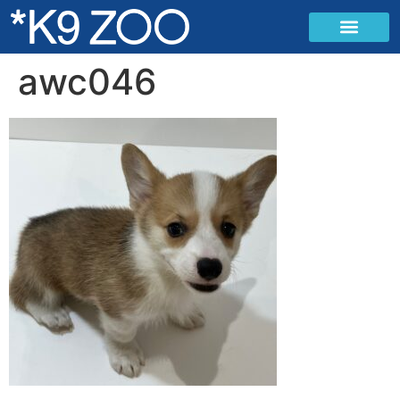
awc046