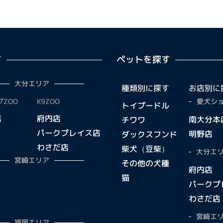
す
ペットを探す
大分エリア
種類別に探す
お店別に
ZOO
K9ZOO
愛犬ショ
トイプードル
店
府内店
南大分本
チワワ
パークプレイス店
明野店
ダックスフンド
わさだ店
柴犬（豆柴）
大分エリ
宮崎エリア
その他の犬種
府内店
猫
パークプ
わさだ店
宮崎エリ
福岡エリア