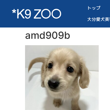
トップ
大分愛犬美
amd909b