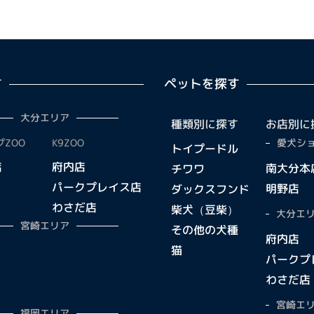
す
ペットを探す
大分エリア
種類別に探す
お店別に
ZOO
K9ZOO
愛犬ショ
トイプードル
店
府内店
南大分本
チワワ
パークプレイス店
明野店
ダックスフンド
わさだ店
柴犬（豆柴）
大分エリ
宮崎エリア
その他の犬種
府内店
猫
パークプ
わさだ店
宮崎エリ
福岡エリア