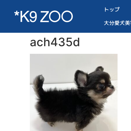
トップ
大分愛犬美
ach435d