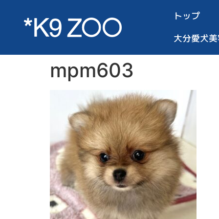
トップ
大分愛犬美
mpm603