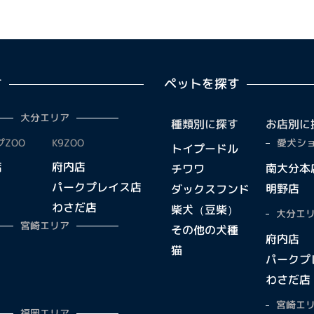
す
ペットを探す
大分エリア
種類別に探す
お店別に
ZOO
K9ZOO
愛犬ショ
トイプードル
店
府内店
南大分本
チワワ
パークプレイス店
明野店
ダックスフンド
わさだ店
柴犬（豆柴）
大分エリ
宮崎エリア
その他の犬種
府内店
猫
パークプ
わさだ店
宮崎エリ
福岡エリア