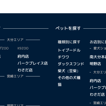
す
ペットを探す
大分エリア
種類別に探す
お店別に
ZOO
K9ZOO
愛犬ショ
トイプードル
店
府内店
南大分本
チワワ
パークプレイス店
明野店
ダックスフンド
わさだ店
柴犬（豆柴）
大分エリ
宮崎エリア
その他の犬種
府内店
猫
パークプ
わさだ店
宮崎エリ
福岡エリア