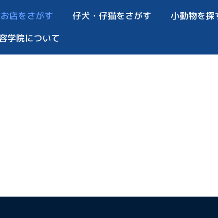
お店をさがす
仔犬・仔猫をさがす
小動物を探
容学院について