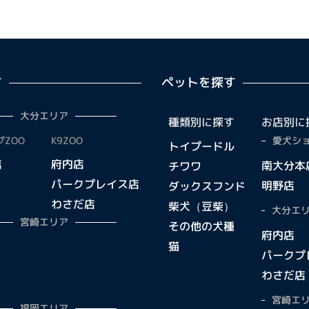
す
ペットを探す
大分エリア
種類別に探す
お店別に
ZOO
K9ZOO
愛犬ショ
トイプードル
店
府内店
南大分本
チワワ
パークプレイス店
明野店
ダックスフンド
わさだ店
柴犬（豆柴）
大分エリ
宮崎エリア
その他の犬種
府内店
猫
パークプ
わさだ店
宮崎エリ
福岡エリア