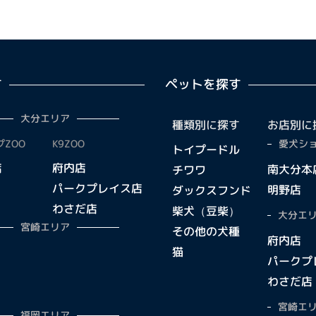
す
ペットを探す
大分エリア
種類別に探す
お店別に
ZOO
K9ZOO
愛犬ショ
トイプードル
店
府内店
南大分本
チワワ
パークプレイス店
明野店
ダックスフンド
わさだ店
柴犬（豆柴）
大分エリ
宮崎エリア
その他の犬種
府内店
猫
パークプ
わさだ店
宮崎エリ
福岡エリア