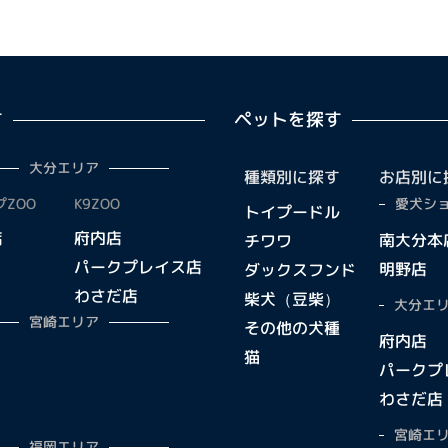
す
ペットを探す
大分エリア
種類別に探す
お店別に
ZOO
K9ZOO
愛犬ショ
トイプードル
店
府内店
南大分本
チワワ
パークプレイス店
明野店
ダックスフンド
わさだ店
柴犬（豆柴）
大分エリ
宮崎エリア
その他の犬種
府内店
猫
パークプ
わさだ店
宮崎エリ
福岡エリア