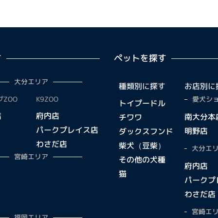
す
ペットを探す
大分エリア
種類別に探す
お店別に
ZOO
K9ZOO
愛犬ショ
トイプードル
店
府内店
南大分本
チワワ
パークプレイス店
明野店
ダックスフンド
わさだ店
柴犬（豆柴）
大分エリ
宮崎エリア
その他の犬種
府内店
猫
パークプ
わさだ店
宮崎エリ
福岡エリア