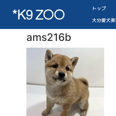
トップ
大分愛犬美
ams216b