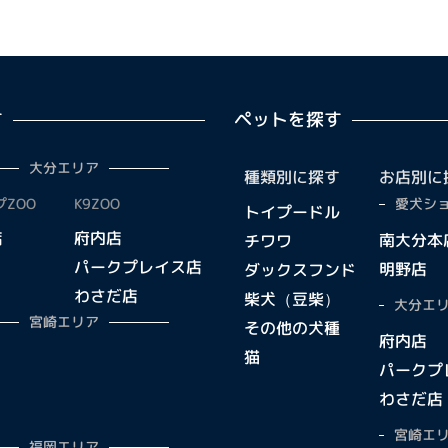
す
ペットを探す
大分エリア
種類別に探す
お店別に
ZOO
K9ZOO
愛犬ショ
トイプードル
店
府内店
南大分本
チワワ
パークプレイス店
明野店
ダックスフンド
わさだ店
柴犬（豆柴）
大分エリ
宮崎エリア
その他の犬種
府内店
猫
パークプ
わさだ店
宮崎エリ
福岡エリア