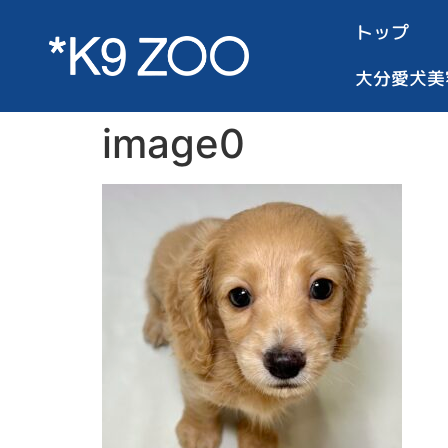
トップ
大分愛犬美
image0