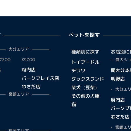
す
ペットを探す
大分エリア
種類別に探す
お店別に
ZOO
K9ZOO
愛犬ショ
トイプードル
店
府内店
南大分本
チワワ
パークプレイス店
明野店
ダックスフンド
わさだ店
柴犬（豆柴）
大分エリ
宮崎エリア
その他の犬種
府内店
猫
パークプ
わさだ店
宮崎エリ
福岡エリア