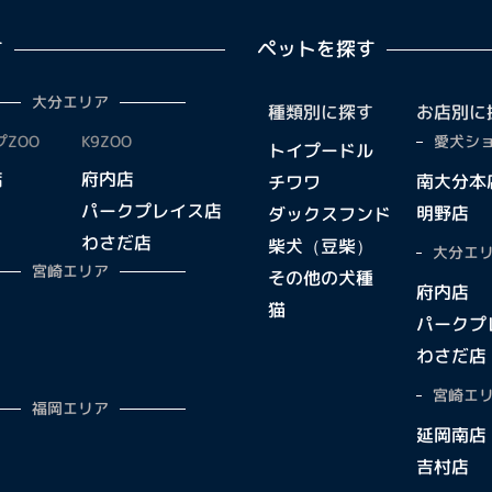
す
ペットを探す
大分エリア
種類別に探す
お店別に
ZOO
K9ZOO
愛犬ショ
トイプードル
店
府内店
南大分本
チワワ
パークプレイス店
明野店
ダックスフンド
わさだ店
柴犬（豆柴）
大分エリ
宮崎エリア
その他の犬種
府内店
猫
パークプ
わさだ店
宮崎エリ
福岡エリア
延岡南店
吉村店